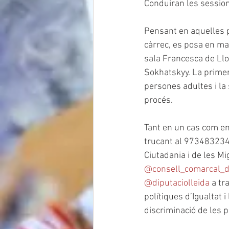
Conduiran les session
Pensant en aquelles 
càrrec, es posa en mar
sala Francesca de Llo
Sokhatskyy. La primera
persones adultes i la
procés.
Tant en un cas com en
trucant al 973483234 (
Ciutadania i de les Mi
@consell_comarcal_d
@diputaciolleida
 a tr
polítiques d’Igualtat 
discriminació de les 