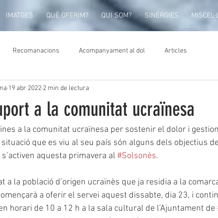
IMATGES
QUÈ OFERIM?
QUI SOM?
SINÈRGIES
MISCEL·
Recomanacions
Acompanyament al dol
Articles
ona
19 abr 2022
2 min de lectura
uport a la comunitat ucraïnesa
es a la comunitat ucraïnesa per sostenir el dolor i gestiona
 situació que es viu al seu país són alguns dels objectius d
s’activen aquesta primavera al 
#Solsonès
.
t a la població d’origen ucraïnès que ja residia a la comar
 començarà a oferir el servei aquest dissabte, dia 23, i conti
 en horari de 10 a 12 h a la sala cultural de l’Ajuntament de 