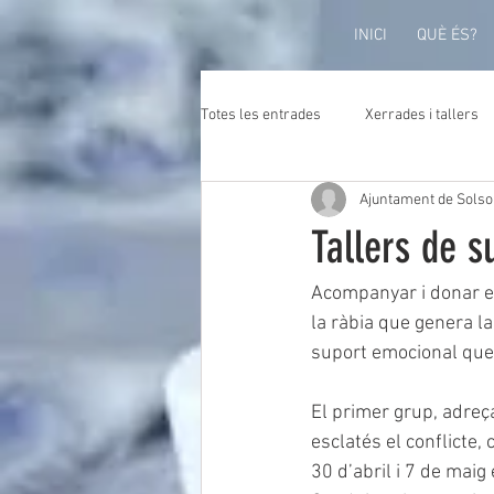
INICI
QUÈ ÉS?
Totes les entrades
Xerrades i tallers
Ajuntament de Sols
Tallers de s
Acompanyar i donar ein
la ràbia que genera la
suport emocional que 
El primer grup, adreça
esclatés el conflicte,
30 d’abril i 7 de maig