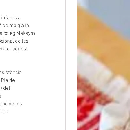
infants a 
7 de maig a la 
psicòleg Maksym 
cional de les 
n tot aquest 
ssistència 
 Pla de 
) del 
a 
ció de les 
e no 