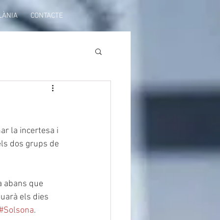
LÀNIA
CONTACTE
r la incertesa i 
els dos grups de 
ca abans que 
nuarà els dies 
#Solsona
. 