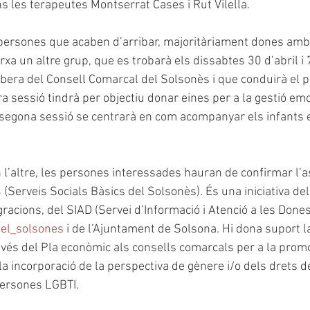
s les terapeutes Montserrat Cases i Rut Vilella.
persones que acaben d’arribar, majoritàriament dones amb 
xa un altre grup, que es trobarà els dissabtes 30 d’abril i 
bera del Consell Comarcal del Solsonès i que conduirà el 
 sessió tindrà per objectiu donar eines per a la gestió emo
 segona sessió se centrarà en com acompanyar els infants e
 l’altre, les persones interessades hauran de confirmar l’a
Serveis Socials Bàsics del Solsonès). És una iniciativa del
gracions, del SIAD (Servei d’Informació i Atenció a les Dones
el_solsones
 i de l’Ajuntament de Solsona. Hi dona suport l
avés del Pla econòmic als consells comarcals per a la promo
i la incorporació de la perspectiva de gènere i/o dels drets d
persones LGBTI.