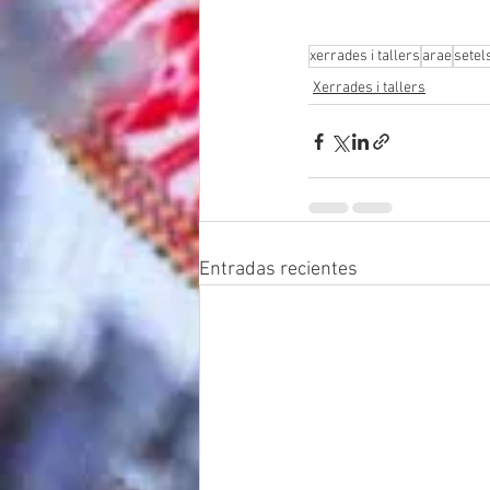
xerrades i tallers
arae
setel
Xerrades i tallers
Entradas recientes