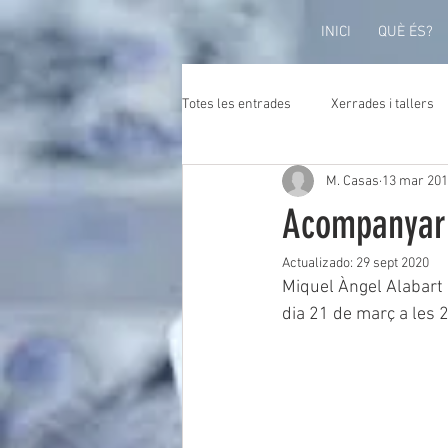
INICI
QUÈ ÉS?
Totes les entrades
Xerrades i tallers
M. Casas
13 mar 20
Acompanyar 
Actualizado:
29 sept 2020
Miquel Àngel Alabart i
dia 21 de març a les 2