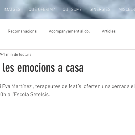
IMATGES
QUÈ OFERIM?
QUI SOM?
SINÈRGIES
MISCEL·
Recomanacions
Acompanyament al dol
Articles
19
1 min de lectura
les emocions a casa
 Eva Martínez , terapeutes de Matís, oferten una xerrada el
0h a l'Escola Setelsis.