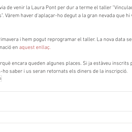
via de venir la Laura Pont per dur a terme el taller "Vincula
s". Vàrem haver d'aplaçar-ho degut a la gran nevada que hi 
rimavera i hem pogut reprogramar el taller. La nova data serà
mació en 
aquest enllaç.
rquè encara queden algunes places. Si ja estàveu inscrits 
ho saber i us seran retornats els diners de la inscripció. 
s