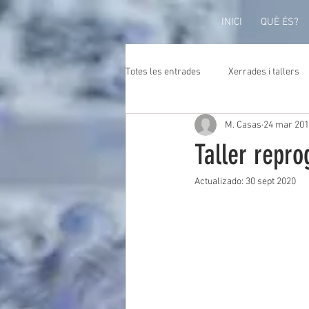
INICI
QUÈ ÉS?
Totes les entrades
Xerrades i tallers
M. Casas
24 mar 20
Taller repr
Actualizado:
30 sept 2020