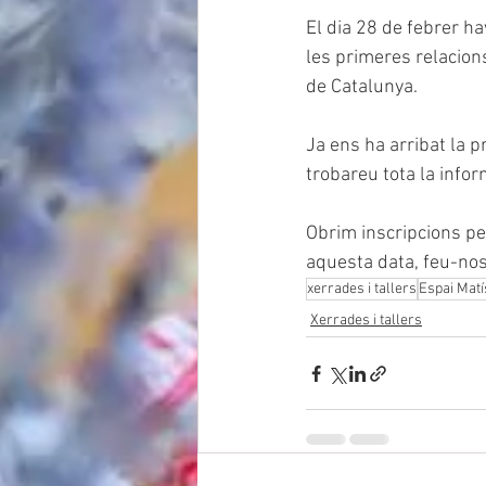
El dia 28 de febrer ha
les primeres relacion
de Catalunya. 
Ja ens ha arribat la p
trobareu tota la infor
Obrim inscripcions pe
aquesta data, feu-nos-
xerrades i tallers
Espai Matí
Xerrades i tallers