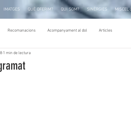
IMATGES
QUÈ OFERIM?
QUI SOM?
SINÈRGIES
MISCEL·
Recomanacions
Acompanyament al dol
Articles
18
1 min de lectura
ogramat