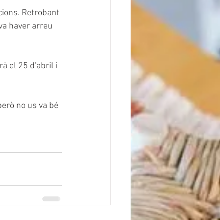
cions. Retrobant 
va haver arreu 
 el 25 d'abril i 
però no us va bé 