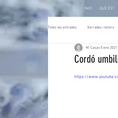
INICI
QUÈ ÉS?
Totes les entrades
Xerrades i tallers
M. Casas
5 ene 2021
Cordó umbil
https://www.youtube.