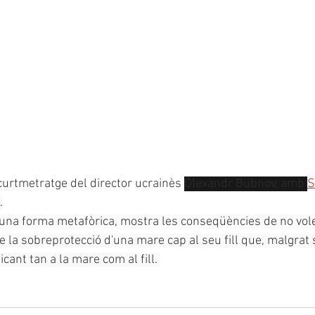
urtmetratge del director ucrainès
Olexandr Bubnov, amb 
S
.
'una forma metafòrica, mostra les conseqüències de no voler
e la sobreprotecció d'una mare cap al seu fill que, malgrat s
cant tan a la mare com al fill. 