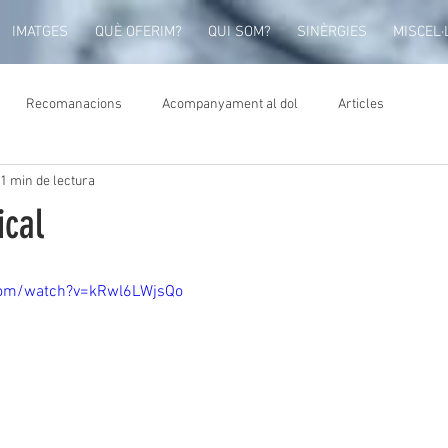
IMATGES
QUÈ OFERIM?
QUI SOM?
SINÈRGIES
MISCEL·
Recomanacions
Acompanyament al dol
Articles
1 min de lectura
ical
com/watch?v=kRwl6LWjsQo