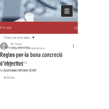
Entrada
Totes les entrades
M. Casas
Totes les entrades
28 jul 2017
1 min de lectura
Regles per la bona concreció
Xerrades i tallers
d'objectius
Recomanacions
Acompanyament al dol
Actualizado:
30 sept 2020
Articles