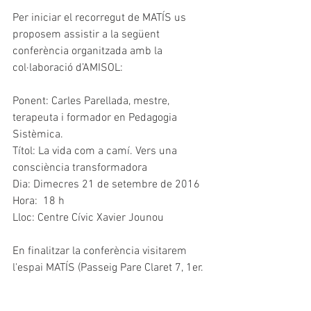
Per iniciar el recorregut de MATÍS us 
proposem assistir a la següent 
conferència organitzada amb la 
col·laboració d’AMISOL:
Ponent: Carles Parellada, mestre, 
terapeuta i formador en Pedagogia 
Sistèmica.
Títol: La vida com a camí. Vers una 
consciència transformadora
Dia: Dimecres 21 de setembre de 2016
Hora:  18 h
Lloc: Centre Cívic Xavier Jounou
En finalitzar la conferència visitarem 
l'espai MATÍS (Passeig Pare Claret 7, 1er. 
pis) i brindarem amb una copeta de cava