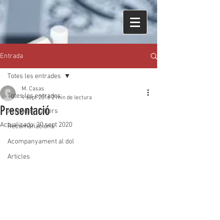
Entrada
Totes les entrades
M. Casas
Totes les entrades
9 sept 2016
2 min de lectura
Presentació
Xerrades i tallers
Actualizado:
30 sept 2020
Recomanacions
Acompanyament al dol
Articles