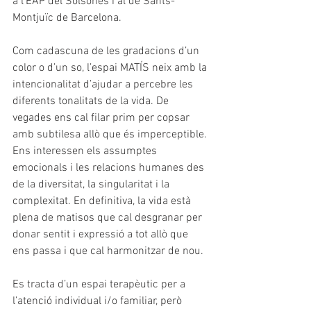
a l’EAP del Solsonès i al de Sants-
Montjuïc de Barcelona.
Com cadascuna de les gradacions d’un 
color o d’un so, l’espai MATÍS neix amb la 
intencionalitat d’ajudar a percebre les 
diferents tonalitats de la vida. De 
vegades ens cal filar prim per copsar 
amb subtilesa allò que és imperceptible. 
Ens interessen els assumptes 
emocionals i les relacions humanes des 
de la diversitat, la singularitat i la 
complexitat. En definitiva, la vida està 
plena de matisos que cal desgranar per 
donar sentit i expressió a tot allò que 
ens passa i que cal harmonitzar de nou.
Es tracta d’un espai terapèutic per a 
l’atenció individual i/o familiar, però 